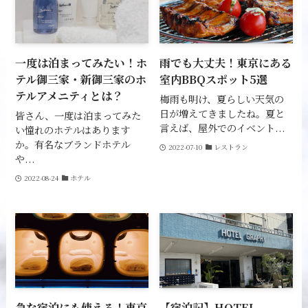
一度は泊まってみたい！ホ
雨でも大丈夫！東京にある
テル御三家・新御三家のホ
室内BBQスポット5選
テルアメニティとは？
梅雨も明け、夏らしい天気の
日が増えてきましたね。夏と
皆さん、一度は泊まってみた
言えば、屋外でのイベント...
い憧れのホテルはあります
か。有名なブランドホテル
2022-07-10
レストラン
や...
2022-08-24
ホテル
急な宿泊にも使える！東京
【宿泊記】HOTEL