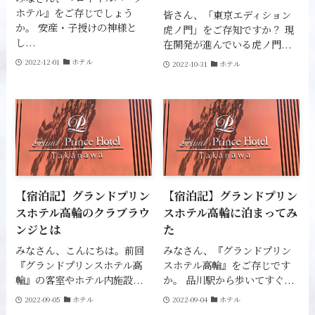
ホテル』をご存じでしょう
皆さん、「東京エディション
か。 安産・子授けの神様と
虎ノ門」をご存知ですか？ 現
し...
在開発が進んでいる虎ノ門...
2022-12-01
ホテル
2022-10-31
ホテル
【宿泊記】グランドプリン
【宿泊記】グランドプリン
スホテル高輪のクラブラウ
スホテル高輪に泊まってみ
ンジとは
た
みなさん、こんにちは。前回
みなさん、『グランドプリン
『グランドプリンスホテル高
スホテル高輪』をご存じです
輪』の客室やホテル内施設...
か。 品川駅から歩いてすぐ...
2022-09-05
ホテル
2022-09-04
ホテル