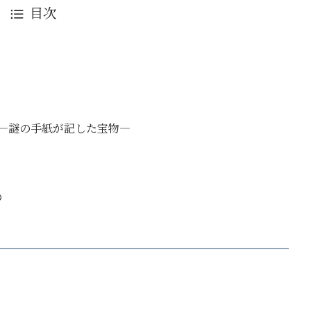
目次
 ―謎の手紙が記した宝物―
の